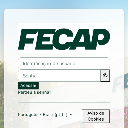
Ir para o conteúdo principal
Acesso a FECAP
Identificação de usuário
Senha
Acessar
Perdeu a senha?
Aviso de
Português - Brasil ‎(pt_br)‎
Cookies